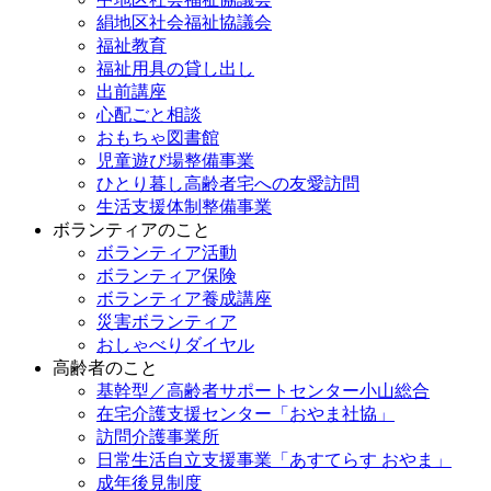
絹地区社会福祉協議会
福祉教育
福祉用具の貸し出し
出前講座
心配ごと相談
おもちゃ図書館
児童遊び場整備事業
ひとり暮し高齢者宅への友愛訪問
生活支援体制整備事業
ボランティアのこと
ボランティア活動
ボランティア保険
ボランティア養成講座
災害ボランティア
おしゃべりダイヤル
高齢者のこと
基幹型／高齢者サポートセンター小山総合
在宅介護支援センター「おやま社協」
訪問介護事業所
日常生活自立支援事業「あすてらす おやま」
成年後見制度