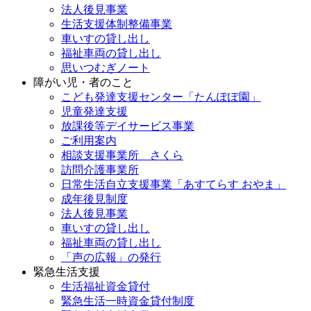
法人後見事業
生活支援体制整備事業
車いすの貸し出し
福祉車両の貸し出し
思いつむぎノート
障がい児・者のこと
こども発達支援センター「たんぽぽ園」
児童発達支援
放課後等デイサービス事業
ご利用案内
相談支援事業所 さくら
訪問介護事業所
日常生活自立支援事業「あすてらす おやま」
成年後見制度
法人後見事業
車いすの貸し出し
福祉車両の貸し出し
「声の広報」の発行
緊急生活支援
生活福祉資金貸付
緊急生活一時資金貸付制度