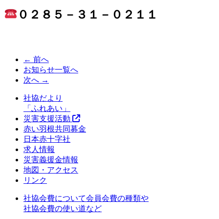
０２８５－３１－０２１１
← 前へ
お知らせ一覧へ
次へ →
社協だより
「ふれあい」
災害支援活動
赤い羽根共同募金
日本赤十字社
求人情報
災害義援金情報
地図・アクセス
リンク
社協会費について
会員会費の種類や
社協会費の使い道など