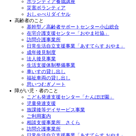
ボランティア養成講座
災害ボランティア
おしゃべりダイヤル
高齢者のこと
基幹型／高齢者サポートセンター小山総合
在宅介護支援センター「おやま社協」
訪問介護事業所
日常生活自立支援事業「あすてらす おやま」
成年後見制度
法人後見事業
生活支援体制整備事業
車いすの貸し出し
福祉車両の貸し出し
思いつむぎノート
障がい児・者のこと
こども発達支援センター「たんぽぽ園」
児童発達支援
放課後等デイサービス事業
ご利用案内
相談支援事業所 さくら
訪問介護事業所
日常生活自立支援事業「あすてらす おやま」