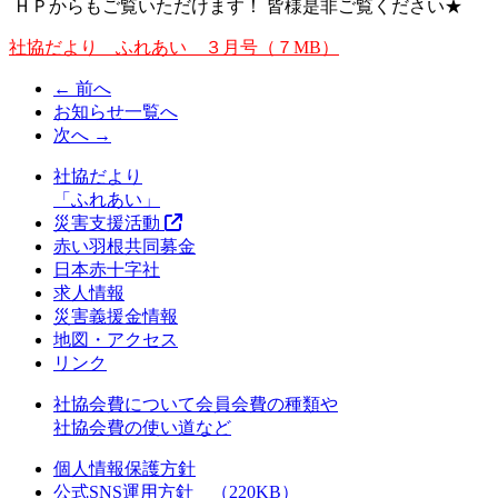
ＨＰからもご覧いただけます！ 皆様是非ご覧ください★
社協だより ふれあい ３月号（７MB）
← 前へ
お知らせ一覧へ
次へ →
社協だより
「ふれあい」
災害支援活動
赤い羽根共同募金
日本赤十字社
求人情報
災害義援金情報
地図・アクセス
リンク
社協会費について
会員会費の種類や
社協会費の使い道など
個人情報保護方針
公式SNS運用方針 （220KB）