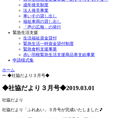
成年後見制度
法人後見事業
車いすの貸し出し
福祉車両の貸し出し
「声の広報」の発行
緊急生活支援
生活福祉資金貸付
緊急生活一時資金貸付制度
緊急食料支援事業
赤い羽根緊急生活支援商品券支給事業
申請様式集
ホーム
ー
◆社協だより３月号◆
◆社協だより３月号◆
2019.03.01
社協だより
社協だより「ふれあい」３月号が完成いたしました🎵