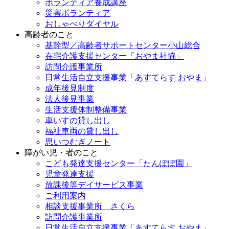
ボランティア養成講座
災害ボランティア
おしゃべりダイヤル
高齢者のこと
基幹型／高齢者サポートセンター小山総合
在宅介護支援センター「おやま社協」
訪問介護事業所
日常生活自立支援事業「あすてらす おやま」
成年後見制度
法人後見事業
生活支援体制整備事業
車いすの貸し出し
福祉車両の貸し出し
思いつむぎノート
障がい児・者のこと
こども発達支援センター「たんぽぽ園」
児童発達支援
放課後等デイサービス事業
ご利用案内
相談支援事業所 さくら
訪問介護事業所
日常生活自立支援事業「あすてらす おやま」