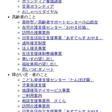
ボランティア養成講座
災害ボランティア
おしゃべりダイヤル
高齢者のこと
基幹型／高齢者サポートセンター小山総合
在宅介護支援センター「おやま社協」
訪問介護事業所
日常生活自立支援事業「あすてらす おやま」
成年後見制度
法人後見事業
生活支援体制整備事業
車いすの貸し出し
福祉車両の貸し出し
思いつむぎノート
障がい児・者のこと
こども発達支援センター「たんぽぽ園」
児童発達支援
放課後等デイサービス事業
ご利用案内
相談支援事業所 さくら
訪問介護事業所
日常生活自立支援事業「あすてらす おやま」