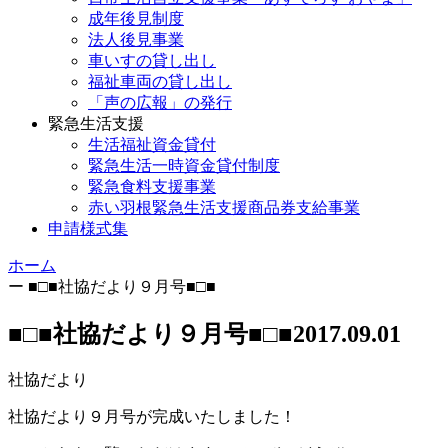
成年後見制度
法人後見事業
車いすの貸し出し
福祉車両の貸し出し
「声の広報」の発行
緊急生活支援
生活福祉資金貸付
緊急生活一時資金貸付制度
緊急食料支援事業
赤い羽根緊急生活支援商品券支給事業
申請様式集
ホーム
ー
■□■社協だより９月号■□■
■□■社協だより９月号■□■
2017.09.01
社協だより
社協だより９月号が完成いたしました！