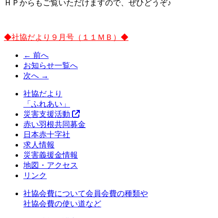
ＨＰからもご覧いただけますので、ぜひどうぞ♪
◆社協だより９月号（１１ＭＢ）◆
← 前へ
お知らせ一覧へ
次へ →
社協だより
「ふれあい」
災害支援活動
赤い羽根共同募金
日本赤十字社
求人情報
災害義援金情報
地図・アクセス
リンク
社協会費について
会員会費の種類や
社協会費の使い道など