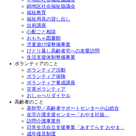
絹地区社会福祉協議会
福祉教育
福祉用具の貸し出し
出前講座
心配ごと相談
おもちゃ図書館
児童遊び場整備事業
ひとり暮し高齢者宅への友愛訪問
生活支援体制整備事業
ボランティアのこと
ボランティア活動
ボランティア保険
ボランティア養成講座
災害ボランティア
おしゃべりダイヤル
高齢者のこと
基幹型／高齢者サポートセンター小山総合
在宅介護支援センター「おやま社協」
訪問介護事業所
日常生活自立支援事業「あすてらす おやま」
成年後見制度