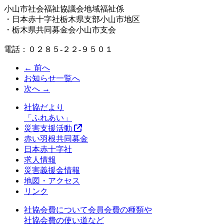
小山市社会福祉協議会地域福祉係
・日本赤十字社栃木県支部小山市地区
・栃木県共同募金会小山市支会
電話：０２８５-２２-９５０１
← 前へ
お知らせ一覧へ
次へ →
社協だより
「ふれあい」
災害支援活動
赤い羽根共同募金
日本赤十字社
求人情報
災害義援金情報
地図・アクセス
リンク
社協会費について
会員会費の種類や
社協会費の使い道など