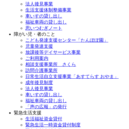
法人後見事業
生活支援体制整備事業
車いすの貸し出し
福祉車両の貸し出し
思いつむぎノート
障がい児・者のこと
こども発達支援センター「たんぽぽ園」
児童発達支援
放課後等デイサービス事業
ご利用案内
相談支援事業所 さくら
訪問介護事業所
日常生活自立支援事業「あすてらす おやま」
成年後見制度
法人後見事業
車いすの貸し出し
福祉車両の貸し出し
「声の広報」の発行
緊急生活支援
生活福祉資金貸付
緊急生活一時資金貸付制度