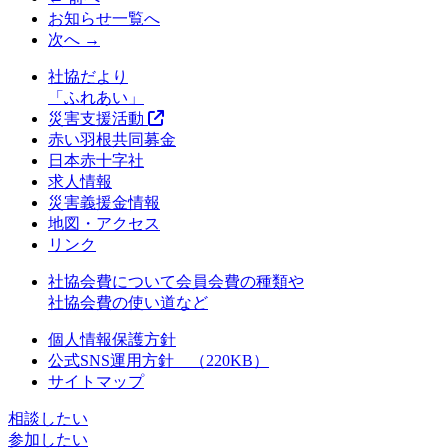
お知らせ一覧へ
次へ →
社協だより
「ふれあい」
災害支援活動
赤い羽根共同募金
日本赤十字社
求人情報
災害義援金情報
地図・アクセス
リンク
社協会費について
会員会費の種類や
社協会費の使い道など
個人情報保護方針
公式SNS運用方針 （220KB）
サイトマップ
相談したい
参加したい