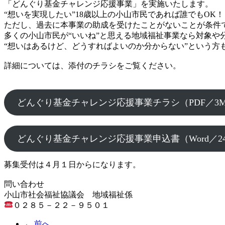
「どんぐり基金チャレンジ応援事業」を実施いたします。
“想いを実現したい”18歳以上の小山市民であれば誰でもOK！
ただし、過去に本事業の助成を受けたことがないことが条件
多くの小山市民が“いいね”と思える地域福祉事業なら対象や
“想いはあるけど、どうすればよいのか分からない”という方
詳細については、添付のチラシをご覧ください。
どんぐり基金チャレンジ応援事業チラシ（PDF／3
どんぐり基金チャレンジ応援事業申込書（Word／24
募集受付は４月１日からになります。
問い合わせ
小山市社会福祉協議会 地域福祉係
０２８５－２２－９５０１
← 前へ