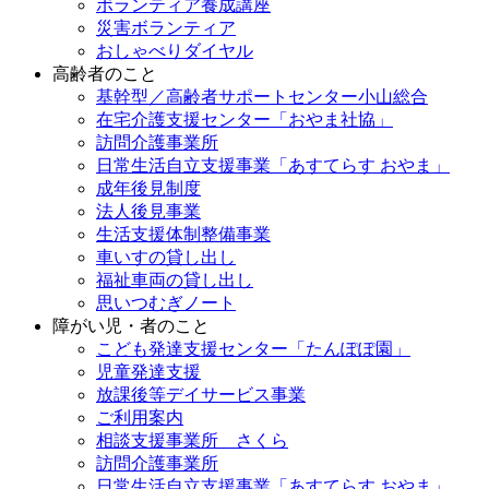
ボランティア養成講座
災害ボランティア
おしゃべりダイヤル
高齢者のこと
基幹型／高齢者サポートセンター小山総合
在宅介護支援センター「おやま社協」
訪問介護事業所
日常生活自立支援事業「あすてらす おやま」
成年後見制度
法人後見事業
生活支援体制整備事業
車いすの貸し出し
福祉車両の貸し出し
思いつむぎノート
障がい児・者のこと
こども発達支援センター「たんぽぽ園」
児童発達支援
放課後等デイサービス事業
ご利用案内
相談支援事業所 さくら
訪問介護事業所
日常生活自立支援事業「あすてらす おやま」