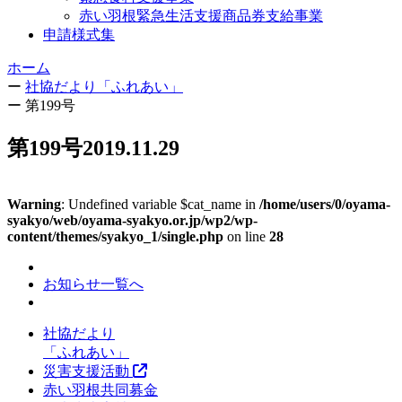
赤い羽根緊急生活支援商品券支給事業
申請様式集
ホーム
ー
社協だより「ふれあい」
ー
第199号
第199号
2019.11.29
Warning
: Undefined variable $cat_name in
/home/users/0/oyama-
syakyo/web/oyama-syakyo.or.jp/wp2/wp-
content/themes/syakyo_1/single.php
on line
28
お知らせ一覧へ
社協だより
「ふれあい」
災害支援活動
赤い羽根共同募金