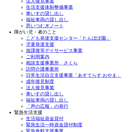
法人後見事業
生活支援体制整備事業
車いすの貸し出し
福祉車両の貸し出し
思いつむぎノート
障がい児・者のこと
こども発達支援センター「たんぽぽ園」
児童発達支援
放課後等デイサービス事業
ご利用案内
相談支援事業所 さくら
訪問介護事業所
日常生活自立支援事業「あすてらす おやま」
成年後見制度
法人後見事業
車いすの貸し出し
福祉車両の貸し出し
「声の広報」の発行
緊急生活支援
生活福祉資金貸付
緊急生活一時資金貸付制度
緊急食料支援事業