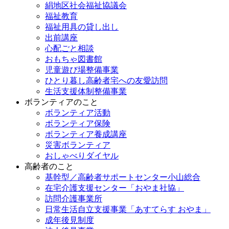
絹地区社会福祉協議会
福祉教育
福祉用具の貸し出し
出前講座
心配ごと相談
おもちゃ図書館
児童遊び場整備事業
ひとり暮し高齢者宅への友愛訪問
生活支援体制整備事業
ボランティアのこと
ボランティア活動
ボランティア保険
ボランティア養成講座
災害ボランティア
おしゃべりダイヤル
高齢者のこと
基幹型／高齢者サポートセンター小山総合
在宅介護支援センター「おやま社協」
訪問介護事業所
日常生活自立支援事業「あすてらす おやま」
成年後見制度