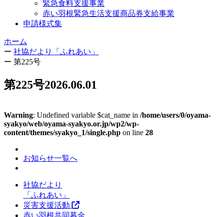
緊急食料支援事業
赤い羽根緊急生活支援商品券支給事業
申請様式集
ホーム
ー
社協だより「ふれあい」
ー
第225号
第225号
2026.06.01
Warning
: Undefined variable $cat_name in
/home/users/0/oyama-
syakyo/web/oyama-syakyo.or.jp/wp2/wp-
content/themes/syakyo_1/single.php
on line
28
お知らせ一覧へ
社協だより
「ふれあい」
災害支援活動
赤い羽根共同募金