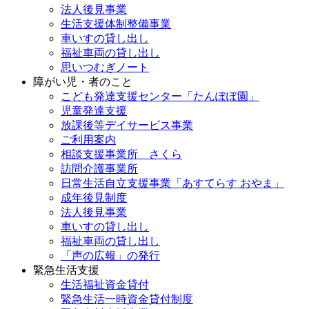
法人後見事業
生活支援体制整備事業
車いすの貸し出し
福祉車両の貸し出し
思いつむぎノート
障がい児・者のこと
こども発達支援センター「たんぽぽ園」
児童発達支援
放課後等デイサービス事業
ご利用案内
相談支援事業所 さくら
訪問介護事業所
日常生活自立支援事業「あすてらす おやま」
成年後見制度
法人後見事業
車いすの貸し出し
福祉車両の貸し出し
「声の広報」の発行
緊急生活支援
生活福祉資金貸付
緊急生活一時資金貸付制度