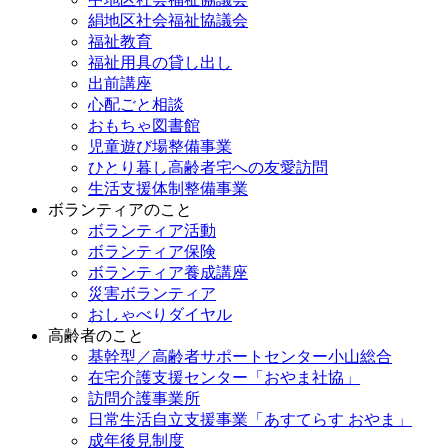
絹地区社会福祉協議会
福祉教育
福祉用具の貸し出し
出前講座
心配ごと相談
おもちゃ図書館
児童遊び場整備事業
ひとり暮し高齢者宅への友愛訪問
生活支援体制整備事業
ボランティアのこと
ボランティア活動
ボランティア保険
ボランティア養成講座
災害ボランティア
おしゃべりダイヤル
高齢者のこと
基幹型／高齢者サポートセンター小山総合
在宅介護支援センター「おやま社協」
訪問介護事業所
日常生活自立支援事業「あすてらす おやま」
成年後見制度